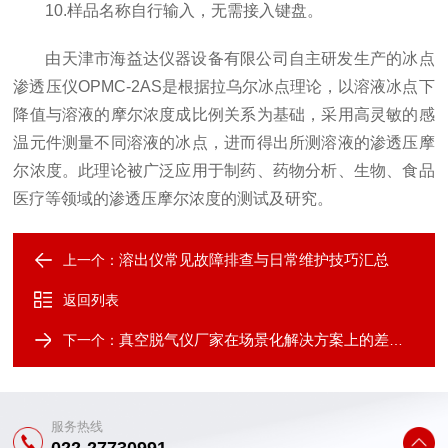
10.样品名称自行输入，无需接入键盘。
由天津市海益达仪器设备有限公司自主研发生产的冰点
渗透压仪OPMC-2AS是根据拉乌尔冰点理论，以溶液冰点下
降值与溶液的摩尔浓度成比例关系为基础，采用高灵敏的感
温元件测量不同溶液的冰点，进而得出所测溶液的渗透压摩
尔浓度。此理论被广泛应用于制药、药物分析、生物、食品
医疗等领域的渗透压摩尔浓度的测试及研究。
溶出仪常见故障排查与日常维护技巧汇总
上一个：
返回列表
真空脱气仪厂家在场景化解决方案上的差异化竞争
下一个：
服务热线