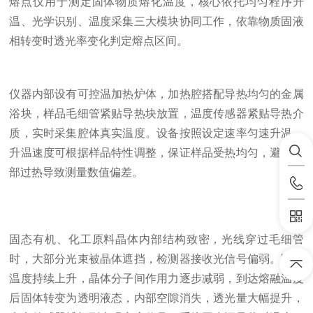
熔点仪用于测定固体物质熔化温度，核心依托均匀程序升
温、光学识别、温度采集三大模块协同工作，依靠物质固液
相转变时透光率变化判定熔点区间。
仪器内部设有可控温加热炉体，加热腔搭配导热均匀的金属
浴块，样品毛细管紧贴导热块放置，温度传感器紧贴导热介
质，实时采集腔体真实温度。设备按照设定速率匀速升温，
升温速度可根据样品特性调整，保证样品受热均匀，避免局
部过热导致测量数值偏差。
固态有机、化工原料晶体内部结构致密，光线穿过毛细管
时，大部分光束被晶体遮挡，检测器接收光信号偏弱。随着
温度持续上升，晶体分子间作用力逐步减弱，到达熔融温度
后固体转变为透明液态，内部空隙消失，透光量大幅提升，