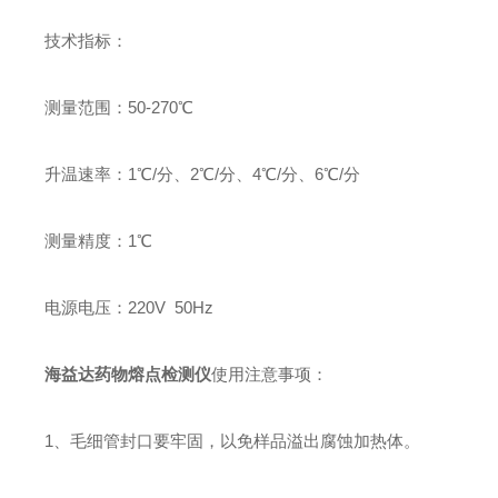
技术指标：
测量范围：50-270℃
升温速率：1℃/分、2℃/分、4℃/分、6℃/分
测量精度：1℃
电源电压：220V 50Hz
海益达药物熔点检测仪
使用注意事项：
1、毛细管封口要牢固，以免样品溢出腐蚀加热体。