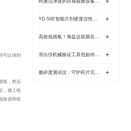
药液洁净度的目视核验设备：澄明度检测仪应用浅析
YD-50E智能片剂硬度仪性能特点和技术指标
高效低残氧！海益达双膜在线脱气仪赋能超声领域精密实验
溶出仪机械验证工具包如何进行操作使用
样可以得到
脆碎度测试仪：守护药片完整的“力学守门人”
源线，然后
后，接上电
线按原样组