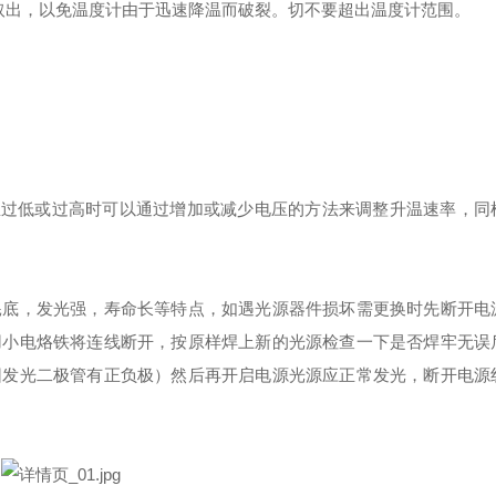
取出，以免温度计由于迅速降温而破裂。切不要超出温度计范围。
室温过低或过高时可以通过增加或减少电压的方法来调整升温速率，同
耗底，发光强，寿命长等特点，如遇光源器件损坏需更换时先断开电
用小电烙铁将连线断开，按原样焊上新的光源检查一下是否焊牢无误
因发光二极管有正负极）然后再开启电源光源应正常发光，断开电源