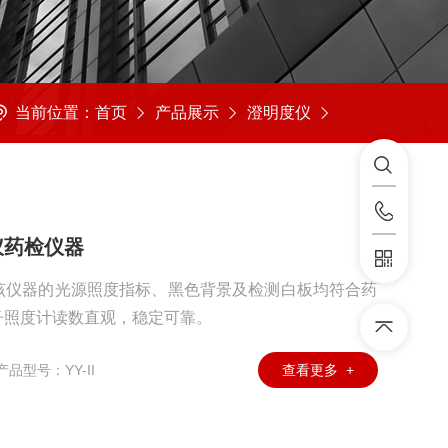
当前位置：
首页
产品展示
澄明度仪
仪药检仪器
该仪器的光源照度指标、黑色背景及检测白板均符合药
子照度计读数直观，稳定可靠。
产品型号：YY-II
查看更多 +